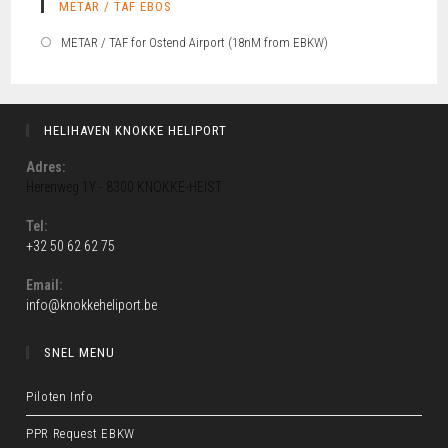
METAR / TAF EBOS
METAR / TAF for Ostend Airport (18nM from EBKW)
HELIHAVEN KNOKKE HELIPORT
Adres:
Herenweg 1Y - 8300 KNOKKE-HEIST
Tel:
+32 50 62 62 75
Email:
info@knokkeheliport.be
SNEL MENU
Piloten Info
PPR Request EBKW