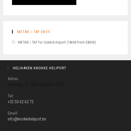
METAR / TAF EBOS
METAR / TAF for Ostend Airport (18nM from EBKW)
HELIHAVEN KNOKKE HELIPORT
Adres:
Herenweg 1Y - 8300 KNOKKE-HEIST
Tel:
+32 50 62 62 75
Email:
info@knokkeheliport.be