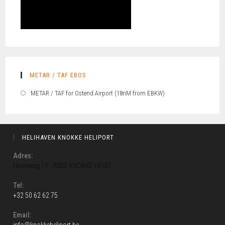
METAR / TAF EBOS
METAR / TAF for Ostend Airport (18nM from EBKW)
HELIHAVEN KNOKKE HELIPORT
Adres:
Herenweg 1Y - 8300 KNOKKE-HEIST
Tel:
+32 50 62 62 75
Email: