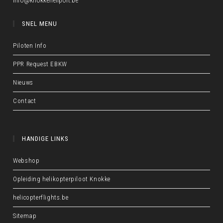
info@knokkeheliport.be
SNEL MENU
Piloten Info
PPR Request EBKW
Nieuws
Contact
HANDIGE LINKS
Webshop
Opleiding helikopterpiloot Knokke
helicopterflights.be
Sitemap