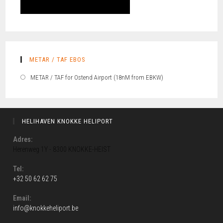
METAR / TAF EBOS
METAR / TAF for Ostend Airport (18nM from EBKW)
HELIHAVEN KNOKKE HELIPORT
Adres:
Herenweg 1Y - 8300 KNOKKE-HEIST
Tel:
+32 50 62 62 75
Email:
info@knokkeheliport.be