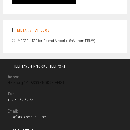
METAR / TAF EBOS
METAR / TAF for Ostend Airport (18nM from EBKW)
HELIHAVEN KNOKKE HELIPORT
Adres:
Herenweg 1Y - 8300 KNOKKE-HEIST
Tel:
+32 50 62 62 75
Email:
info@knokkeheliport.be